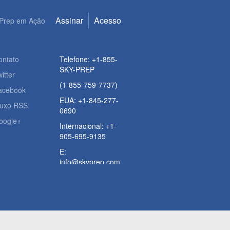
Assinar
Acesso
Prep em Ação
ontato
Telefone: +1-855-
SKY-PREP
itter
(1-855-759-7737)
acebook
EUA: +1-845-277-
luxo RSS
0690
oogle+
Internacional: +1-
905-695-9135
E:
info@skyprep.com