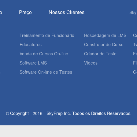
o
Preço
Nossos
Clientes
Sky
Treinamento de Funcionário
Hospedagem de LMS
C
Educatores
Construtor de Curso
Tw
Venda de Cursos On-line
Criador de Teste
F
Software LMS
Vídeos
F
s
Software On-line de Testes
G
© Copyright - 2016 - SkyPrep Inc. Todos os Direitos Reservados.