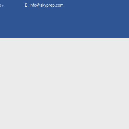
e+
E:
info@skyprep.com