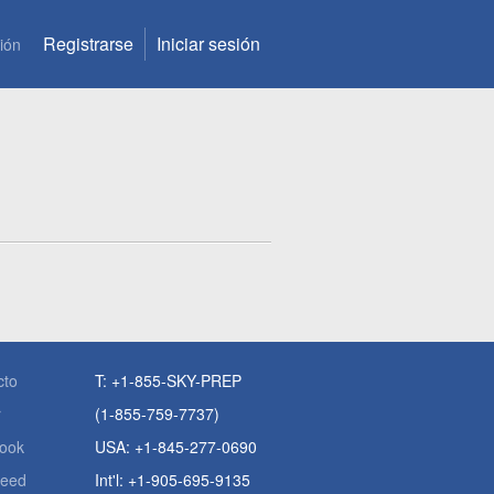
Registrarse
Iniciar sesión
ión
cto
T: +1-855-SKY-PREP
r
(1-855-759-7737)
ook
USA: +1-845-277-0690
eed
Int'l: +1-905-695-9135