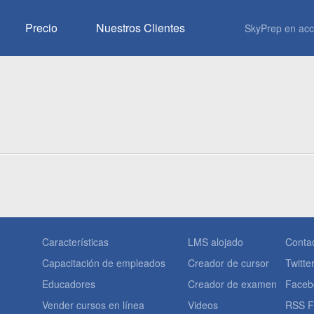
Precio
Nuestros
Clientes
SkyPrep en acc
Características
LMS alojado
Conta
Capacitación de empleados
Creador de cursor
Twitte
Educadores
Creador de examen
Faceb
Vender cursos en línea
Videos
RSS F